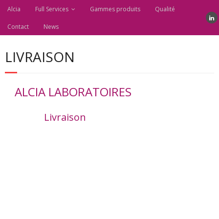
Alcia
Full Services
Gammes produits
Qualité
Contact
News
LIVRAISON
ALCIA LABORATOIRES
Livraison